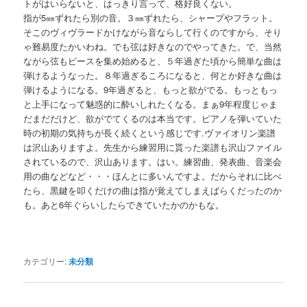
トがはいらないと、はっきり言って、格好良くない。
指が5㎜ずれたら別の音。３㎜ずれたら、シャープやフラット。
そこのヴィヴラードかけながら音ならして行くのですから、そり
ゃ難易度たかいわね。でも弦は好きなのでやってきた。で、当然
ながら弦もピースを集め始めると、５年過ぎた頃から簡単な曲は
弾けるようなった。８年過ぎるころになると、何とか好きな曲は
弾けるようになる。9年過ぎると、もっと欲がでる。もっともっ
と上手になって魅惑的に酔いしれたくなる。まぁ9年程度じゃま
だまだだけど、欲がでてくるのは本当です。ピアノを弾いていた
時の初期の気持ちが長く続くという感じです.ヴァイオリン楽譜
は沢山ありますよ。先生から練習用に貰った楽譜も沢山ファイル
されているので、沢山あります。はい。練習曲、発表曲、音楽会
用の曲などなど・・・ほんとに多いんですよ。だからそれに比べ
たら、黒鍵を叩くだけの曲は指が覚えてしまえばらくだったのか
も。あと6年ぐらいしたらできていたかのかもな。
カテゴリー:
未分類