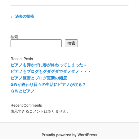
投
←
過去の投稿
稿
ナ
ビ
検索
ゲ
検索
ー
シ
Recent Posts
ョ
ピアノも弾かずに春が終わってしまった～
ン
ピアノもブログもグダグダでダメダメ・・・
ピアノ練習とブログ更新の頻度
GWが終わり日々の生活にピアノが戻る？
ＧＷとピアノ
Recent Comments
表示できるコメントはありません。
Proudly powered by WordPress