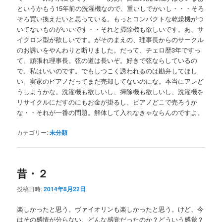
というかもう15年前の洗濯機なので、重いしでかいし・・・そろ
そろ買い換えたいと思っている。もっとコンパクトな乾燥機がつ
いてないものがいいです・・それと掃除機も欲しいです。あ、サ
イクロン型が欲しいです。がそのまえの、理事長からのサークル
のお誘いをやんわりと断りました。だって、チェロ歴3年ですっ
て。頑張れ理事長。弦の道は長いぞ。好きで弦ならしているの
で、私はいいのです。でもしつこく誘われるのは勘弁してほし
い。実家のピアノだってまだ売却してないのにな。本当にアレど
うしようかな。洗濯機も欲しいし、掃除機も欲しいし、洗濯機を
リサイクルにだすのにもお金が掛るし、ピアノどこで売ろうか
な・・それが一番の問題。解体して入れなきゃならんのですよ。
カテゴリー:
未分類
昔・２
投稿日時:
2014年8月22日
楽しかったと思う。ヴァイオリンも楽しかったと思う。けど、今
はその感情が分らない。どんな感覚だったのか？どういう感覚？