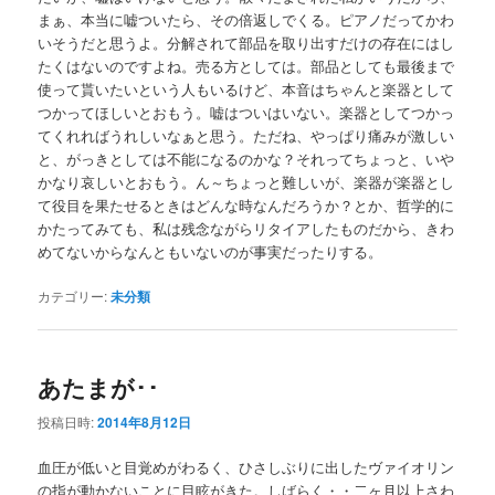
まぁ、本当に嘘ついたら、その倍返しでくる。ピアノだってかわ
いそうだと思うよ。分解されて部品を取り出すだけの存在にはし
たくはないのですよね。売る方としては。部品としても最後まで
使って貰いたいという人もいるけど、本音はちゃんと楽器として
つかってほしいとおもう。嘘はついはいない。楽器としてつかっ
てくれればうれしいなぁと思う。ただね、やっぱり痛みが激しい
と、がっきとしては不能になるのかな？それってちょっと、いや
かなり哀しいとおもう。ん～ちょっと難しいが、楽器が楽器とし
て役目を果たせるときはどんな時なんだろうか？とか、哲学的に
かたってみても、私は残念ながらリタイアしたものだから、きわ
めてないからなんともいないのが事実だったりする。
カテゴリー:
未分類
あたまが･･
投稿日時:
2014年8月12日
血圧が低いと目覚めがわるく、ひさしぶりに出したヴァイオリン
の指が動かないことに目眩がきた。しばらく・・二ヶ月以上さわ