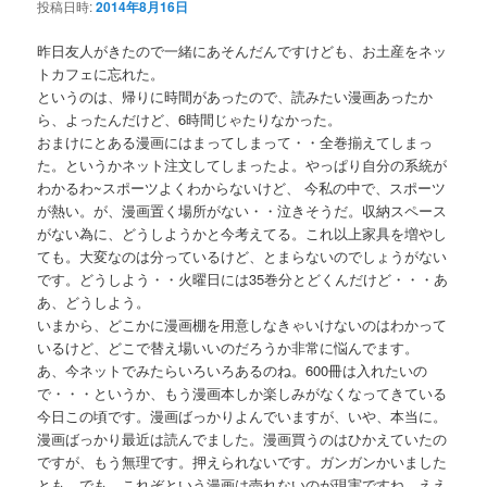
投稿日時:
2014年8月16日
昨日友人がきたので一緒にあそんだんですけども、お土産をネッ
トカフェに忘れた。
というのは、帰りに時間があったので、読みたい漫画あったか
ら、よったんだけど、6時間じゃたりなかった。
おまけにとある漫画にはまってしまって・・全巻揃えてしまっ
た。というかネット注文してしまったよ。やっぱり自分の系統が
わかるわ~スポーツよくわからないけど、 今私の中で、スポーツ
が熱い。が、漫画置く場所がない・・泣きそうだ。収納スペース
がない為に、どうしようかと今考えてる。これ以上家具を増やし
ても。大変なのは分っているけど、とまらないのでしょうがない
です。どうしよう・・火曜日には35巻分とどくんだけど・・・あ
あ、どうしよう。
いまから、どこかに漫画棚を用意しなきゃいけないのはわかって
いるけど、どこで替え場いいのだろうか非常に悩んでます。
あ、今ネットでみたらいろいろあるのね。600冊は入れたいの
で・・・というか、もう漫画本しか楽しみがなくなってきている
今日この頃です。漫画ばっかりよんでいますが、いや、本当に。
漫画ばっかり最近は読んでました。漫画買うのはひかえていたの
ですが、もう無理です。押えられないです。ガンガンかいました
とも。でも、これぞという漫画は売れないのが現実ですね。ええ