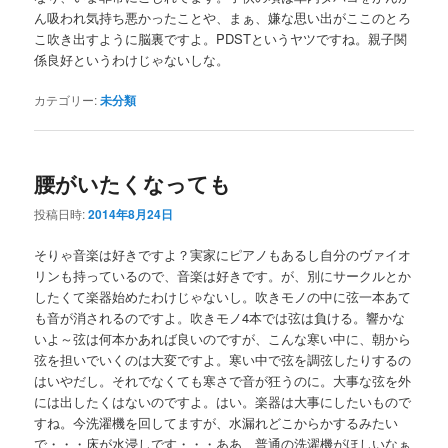
ん吸われ気持ち悪かったことや、まぁ、嫌な思い出がここのとろ
こ吹き出すように脳裏ですよ。PDSTというヤツですね。親子関
係良好というわけじゃないしな。
カテゴリー:
未分類
腰がいたくなっても
投稿日時:
2014年8月24日
そりゃ音楽は好きですよ？実家にピアノもあるし自分のヴァイオ
リンも持っているので、音楽は好きです。が、別にサークルとか
したくて楽器始めたわけじゃないし。吹きモノの中に弦一本あて
も音が消されるのですよ。吹きモノ4本では弦は負ける。響かな
いよ～弦は何本かあれば良いのですが、こんな寒い中に、朝から
弦を担いでいくのは大変ですよ。寒い中で弦を調弦したりするの
はいやだし。それでなくても寒さで音が狂うのに。大事な弦を外
には出したくはないのですよ。はい。楽器は大事にしたいもので
すね。今洗濯機を回してますが、水漏れどこからかするみたい
で・・・床が水浸しです・・・ああ、普通の洗濯機がほしいなぁ