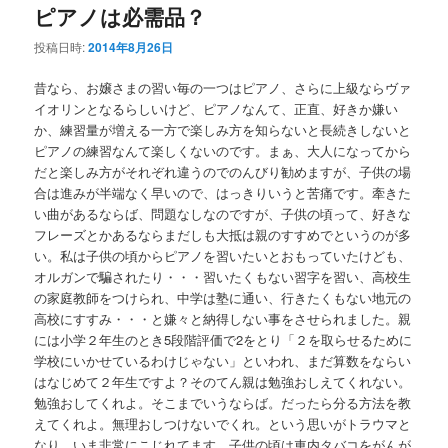
ピアノは必需品？
投稿日時:
2014年8月26日
昔なら、お嬢さまの習い毎の一つはピアノ、さらに上級ならヴァ
イオリンとなるらしいけど、ピアノなんて、正直、好きか嫌い
か、練習量が増える一方で楽しみ方を知らないと長続きしないと
ピアノの練習なんて楽しくないのです。まぁ、大人になってから
だと楽しみ方がそれぞれ違うのでのんびり勧めますが、子供の場
合は進みが半端なく早いので、はっきりいうと苦痛です。牽きた
い曲があるならば、問題なしなのですが、子供の頃って、好きな
フレーズとかあるならまだしも大抵は親のすすめでというのが多
い。私は子供の頃からピアノを習いたいとおもっていたけども、
オルガンで騙されたり・・・習いたくもない習字を習い、高校生
の家庭教師をつけられ、中学は塾に通い、行きたくもない地元の
高校にすすみ・・・と嫌々と納得しない事をさせられました。親
には小学２年生のとき5段階評価で2をとり「２を取らせるために
学校にいかせているわけじゃない」といわれ、まだ算数をならい
はなじめて２年生ですよ？そのてん親は勉強おしえてくれない。
勉強おしてくれよ。そこまでいうならば。だったら分る方法を教
えてくれよ。無理おしつけないでくれ。という思いがトラウマと
なり、いま非常にこじれてます。子供の頃は車内タバコをがんが