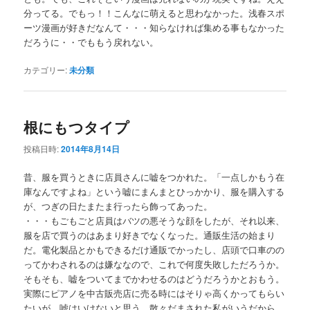
分ってる。でもっ！！こんなに萌えると思わなかった。浅春スポ
ーツ漫画が好きだなんて・・・知らなければ集める事もなかった
だろうに・・でももう戻れない。
カテゴリー:
未分類
根にもつタイプ
投稿日時:
2014年8月14日
昔、服を買うときに店員さんに嘘をつかれた。「一点しかもう在
庫なんですよね」という嘘にまんまとひっかかり、服を購入する
が、つぎの日たまたま行ったら飾ってあった。
・・・もごもごと店員はバツの悪そうな顔をしたが、それ以来、
服を店で買うのはあまり好きでなくなった。通販生活の始まり
だ。電化製品とかもできるだけ通販でかったし、店頭で口車のの
ってかわされるのは嫌ななので、これで何度失敗しただろうか。
そもそも、嘘をついてまでかわせるのはどうだろうかとおもう。
実際にピアノを中古販売店に売る時にはそりゃ高くかってもらい
たいが、嘘はいけないと思う。散々だまされた私がいうだから、