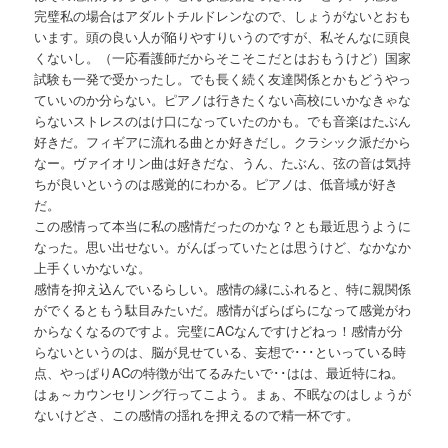
完璧私の場合はアダルトチルドレンなので、しょうがないとおも
います。頭の良い人が陥りやすりいうのですが、私そんなに頭良
くないし。（一応看護師だからそこそこだとはおもうけど）国家
試験も一発で受かったし。でも長く続く友達関係とかもどうやっ
ていいのか分らない。ピアノは行きたくない高校にいかなきゃな
らないストレスのはけ口になっていたのかも。でも音楽はたぶん
好きだ。フィギアに流れる曲とか好きだし。クラシック派だから
なー。ヴァイオリン曲は好きだな、うん、たぶん、弦の音は気持
ちが良いというのは感覚的にわかる。ピアノは、低音域が好き
だ。
この感情って本当に私の感情だったのかな？とも最近思うように
なった。思い出せない。がんばっていたとは思うけど、なかなか
上手くいかないな。
感情を抑え込んでいるらしい。感情の縁にふれると、特に親関係
がでくるともう駄目みたいだ。感情がばらばらになって感覚がわ
からなくなるのですよ。完璧にACなんですけどねっ！感情が分
らないというのは、脳が見せている、妄想で･･･といっている時
点、やっぱりACの特徴が出てるみたいで･･はは、最近特にね。
はぁ～カウンセリング行ってこよう。まぁ、不眠なのはしょうが
ないけどさ、この感情の揺れを押えるので精一杯です。