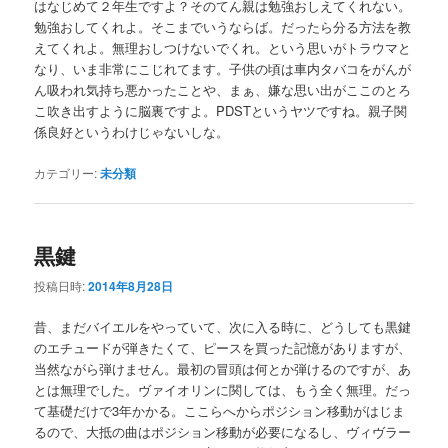
はなじめて２年生ですよ？そのてん親は勉強おしえてくれない。
勉強おしてくれよ。そこまでいうならば。だったら分る方法を教
えてくれよ。無理おしつけないでくれ。という思いがトラウマと
なり、いま非常にこじれてます。子供の頃は車内タバコをがんが
ん吸われ気持ち悪かったことや、まぁ、嫌な思い出がここのとろ
こ吹き出すように脳裏ですよ。PDSTというヤツですね。親子関
係良好というわけじゃないしな。
カテゴリー:
未分類
黒鍵
投稿日時:
2014年8月28日
昔、まだバイエルをやっていて、次に入る時に、どうしても黒鍵
のエチュードが弾きたくて、ピースを買った記憶がありますが、
当然ながら弾けません。最初の冒頭は何とか弾けるのですが、あ
とは無理でした。ヴァイオリンに関しては、もう全く無理。だっ
て基礎だけで3年かかる。ここらへからポジション移動がはじま
るので、大抵の曲はポジション移動が必要になるし、ヴィヴラー