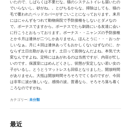
いたので、しばらくは不要だな。猫のシステムトイレも届いたの
でいらないし。砂がね。。とびちるからな。掃除はしても、猫の
毛で覆われたベッドカバーがすごいことになっております。来月
にはにゃんずをつれて動物病院で予防接種をしないとダメなの
で。ボーナスでますから。ボーナスでたら釧路にいる友達に会い
に行こうとおもっております。ボーナス・・ニャンズの予防接種
とか６月は連休が二つしかありません。ほんとうに・・・おっか
しいなぁ。月に４回は連休あってもおかしくないはずなのに、か
ならず土日出勤があります。土日って面倒なんだよね。本気で大
変なんですよね。定時にはあがれるのは当然ですが、内容が忙し
いのです。保護室にはめんどくさし。状態が安定しない若い女の
子がいるし。とうとうマットレスも回収となりました。開放時間
がありません。大抵は開放時間そろそろでてくるのですが、今回
は非常に波が激しいな。感情の波。普通なら、そろそろ落ち着く
ころなのですがね。
カテゴリー:
未分類
最近