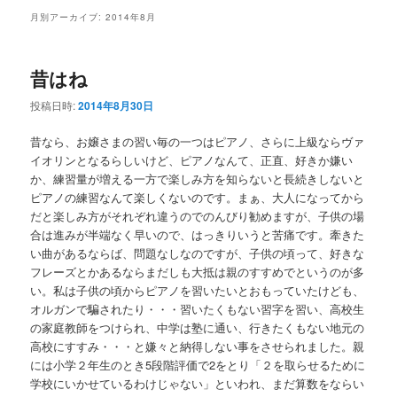
メ
月別アーカイブ:
2014年8月
ニ
ュ
ー
昔はね
投稿日時:
2014年8月30日
昔なら、お嬢さまの習い毎の一つはピアノ、さらに上級ならヴァ
イオリンとなるらしいけど、ピアノなんて、正直、好きか嫌い
か、練習量が増える一方で楽しみ方を知らないと長続きしないと
ピアノの練習なんて楽しくないのです。まぁ、大人になってから
だと楽しみ方がそれぞれ違うのでのんびり勧めますが、子供の場
合は進みが半端なく早いので、はっきりいうと苦痛です。牽きた
い曲があるならば、問題なしなのですが、子供の頃って、好きな
フレーズとかあるならまだしも大抵は親のすすめでというのが多
い。私は子供の頃からピアノを習いたいとおもっていたけども、
オルガンで騙されたり・・・習いたくもない習字を習い、高校生
の家庭教師をつけられ、中学は塾に通い、行きたくもない地元の
高校にすすみ・・・と嫌々と納得しない事をさせられました。親
には小学２年生のとき5段階評価で2をとり「２を取らせるために
学校にいかせているわけじゃない」といわれ、まだ算数をならい