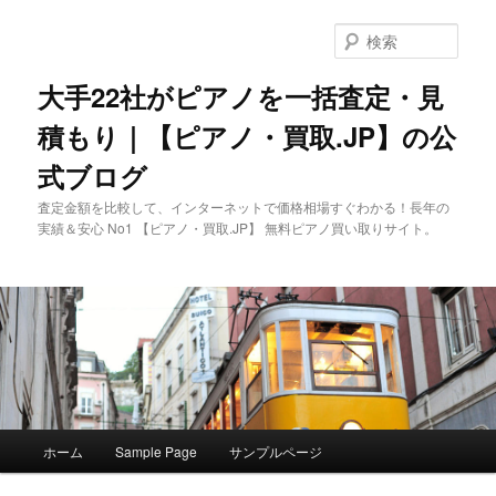
メ
サ
イ
ブ
検
ン
コ
索
コ
ン
大手22社がピアノを一括査定・見
ン
テ
積もり｜【ピアノ・買取.JP】の公
テ
ン
ン
ツ
式ブログ
ツ
へ
へ
移
査定金額を比較して、インターネットで価格相場すぐわかる！長年の
移
動
実績＆安心 No1 【ピアノ・買取.JP】 無料ピアノ買い取りサイト。
動
メ
ホーム
Sample Page
サンプルページ
イ
ン