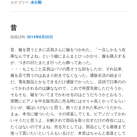
カテゴリー:
未分類
昔
投稿日時:
2014年8月20日
昔、服を買うときに店員さんに嘘をつかれた。「一点しかもう在
庫なんですよね」という嘘にまんまとひっかかり、服を購入する
が、つぎの日たまたま行ったら飾ってあった。
・・・もごもごと店員はバツの悪そうな顔をしたが、それ以来、
服を店で買うのはあまり好きでなくなった。通販生活の始まり
だ。電化製品とかもできるだけ通販でかったし、店頭で口車のの
ってかわされるのは嫌ななので、これで何度失敗しただろうか。
そもそも、嘘をついてまでかわせるのはどうだろうかとおもう。
実際にピアノを中古販売店に売る時にはそりゃ高くかってもらい
たいが、嘘はいけないと思う。散々だまされた私がいうだから、
まぁ、本当に嘘ついたら、その倍返しでくる。ピアノだってかわ
いそうだと思うよ。分解されて部品を取り出すだけの存在にはし
たくはないのですよね。売る方としては。部品としても最後まで
使って貰いたいという人もいるけど、本音はちゃんと楽器として