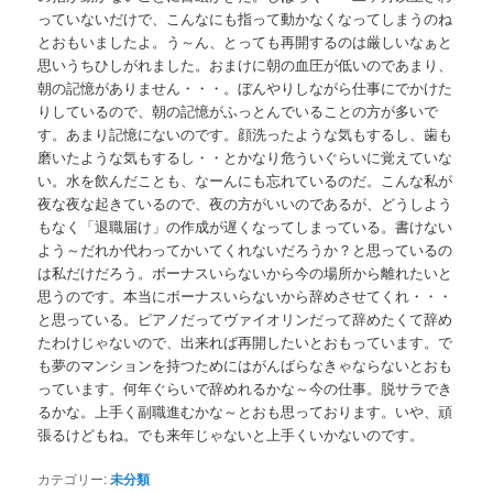
っていないだけで、こんなにも指って動かなくなってしまうのね
とおもいましたよ。う～ん、とっても再開するのは厳しいなぁと
思いうちひしがれました。おまけに朝の血圧が低いのであまり、
朝の記憶がありません・・・。ぼんやりしながら仕事にでかけた
りしているので、朝の記憶がふっとんでいることの方が多いで
す。あまり記憶にないのです。顔洗ったような気もするし、歯も
磨いたような気もするし・・とかなり危ういぐらいに覚えていな
い。水を飲んだことも、なーんにも忘れているのだ。こんな私が
夜な夜な起きているので、夜の方がいいのであるが、どうしよう
もなく「退職届け」の作成が遅くなってしまっている。書けない
よう～だれか代わってかいてくれないだろうか？と思っているの
は私だけだろう。ボーナスいらないから今の場所から離れたいと
思うのです。本当にボーナスいらないから辞めさせてくれ・・・
と思っている。ピアノだってヴァイオリンだって辞めたくて辞め
たわけじゃないので、出来れば再開したいとおもっています。で
も夢のマンションを持つためにはがんばらなきゃならないとおも
っています。何年ぐらいで辞めれるかな～今の仕事。脱サラでき
るかな。上手く副職進むかな～とおも思っております。いや、頑
張るけどもね。でも来年じゃないと上手くいかないのです。
カテゴリー:
未分類