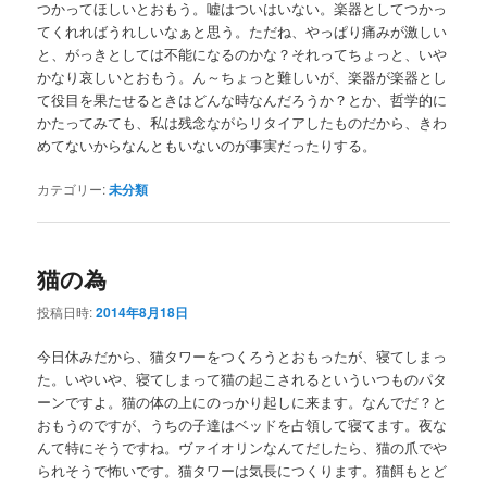
つかってほしいとおもう。嘘はついはいない。楽器としてつかっ
てくれればうれしいなぁと思う。ただね、やっぱり痛みが激しい
と、がっきとしては不能になるのかな？それってちょっと、いや
かなり哀しいとおもう。ん～ちょっと難しいが、楽器が楽器とし
て役目を果たせるときはどんな時なんだろうか？とか、哲学的に
かたってみても、私は残念ながらリタイアしたものだから、きわ
めてないからなんともいないのが事実だったりする。
カテゴリー:
未分類
猫の為
投稿日時:
2014年8月18日
今日休みだから、猫タワーをつくろうとおもったが、寝てしまっ
た。いやいや、寝てしまって猫の起こされるといういつものパタ
ーンですよ。猫の体の上にのっかり起しに来ます。なんでだ？と
おもうのですが、うちの子達はベッドを占領して寝てます。夜な
んて特にそうですね。ヴァイオリンなんてだしたら、猫の爪でや
られそうで怖いです。猫タワーは気長につくります。猫餌もとど