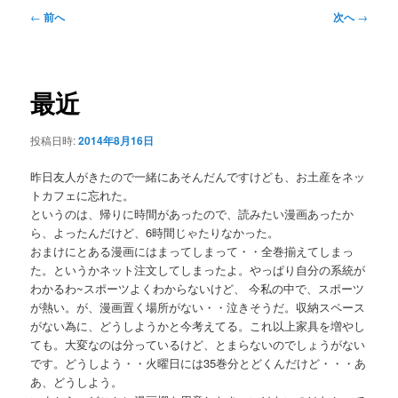
メ
投
←
前へ
次へ
→
ニ
稿
ュ
ナ
ー
ビ
ゲ
最近
ー
シ
投稿日時:
2014年8月16日
ョ
ン
昨日友人がきたので一緒にあそんだんですけども、お土産をネッ
トカフェに忘れた。
というのは、帰りに時間があったので、読みたい漫画あったか
ら、よったんだけど、6時間じゃたりなかった。
おまけにとある漫画にはまってしまって・・全巻揃えてしまっ
た。というかネット注文してしまったよ。やっぱり自分の系統が
わかるわ~スポーツよくわからないけど、 今私の中で、スポーツ
が熱い。が、漫画置く場所がない・・泣きそうだ。収納スペース
がない為に、どうしようかと今考えてる。これ以上家具を増やし
ても。大変なのは分っているけど、とまらないのでしょうがない
です。どうしよう・・火曜日には35巻分とどくんだけど・・・あ
あ、どうしよう。