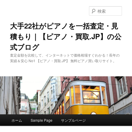
メ
イ
検
ン
索
コ
大手22社がピアノを一括査定・見
ン
積もり｜【ピアノ・買取.JP】の公
テ
ン
式ブログ
ツ
へ
査定金額を比較して、インターネットで価格相場すぐわかる！長年の
移
実績＆安心 No1 【ピアノ・買取.JP】 無料ピアノ買い取りサイト。
動
メ
ホーム
Sample Page
サンプルページ
イ
ン