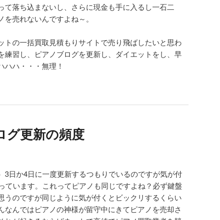
って落ち込まないし、さらに現金も手に入るし一石二
ノを売れないんですよね～。
ットの一括買取見積もりサイトで売り飛ばしたいと思わ
を練習し、ピアノブログを更新し、ダイエットをし、早
ハハハ・・・無理！
ログ更新の頻度
）3日か4日に一度更新するつもりでいるのですが気が付
経っています。これってピアノも同じですよね？必ず鍵盤
思うのですが同じように気が付くとビックリするくらい
んなんではピアノの神様が留守中にきてピアノを売却さ