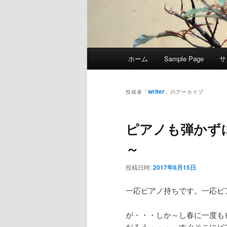
メ
ホーム
Sample Page
サ
イ
ン
メ
writer
投稿者「
」のアーカイブ
ニ
ュ
ピアノも弾かず
ー
～
投稿日時:
2017年6月15日
一応ピアノ持ちです。一応ピ
が・・・しか～し春に一度も
だろう・・・。すぐそこにピ