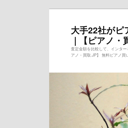
メ
サ
イ
ブ
ン
コ
大手22社が
コ
ン
｜【ピアノ・買
ン
テ
テ
ン
査定金額を比較して、インターネ
ン
ツ
アノ・買取.JP】 無料ピアノ
ツ
へ
へ
移
移
動
動