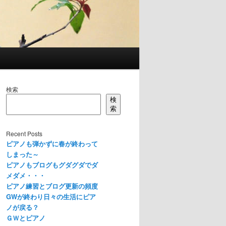
検索
検
索
Recent Posts
ピアノも弾かずに春が終わって
しまった～
ピアノもブログもグダグダでダ
メダメ・・・
ピアノ練習とブログ更新の頻度
GWが終わり日々の生活にピア
ノが戻る？
ＧＷとピアノ