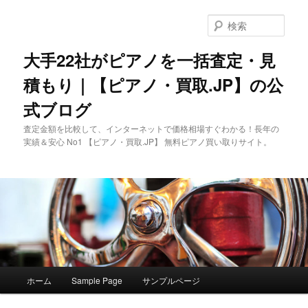
メ
イ
検
ン
索
コ
大手22社がピアノを一括査定・見
ン
積もり｜【ピアノ・買取.JP】の公
テ
ン
式ブログ
ツ
へ
査定金額を比較して、インターネットで価格相場すぐわかる！長年の
移
実績＆安心 No1 【ピアノ・買取.JP】 無料ピアノ買い取りサイト。
動
メ
ホーム
Sample Page
サンプルページ
イ
ン