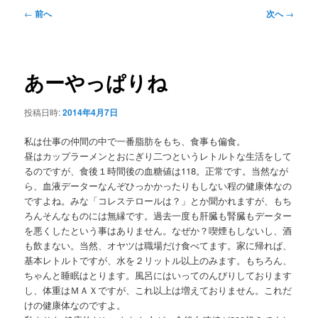
メ
投
←
前へ
次へ
→
ニ
稿
ュ
ナ
ー
ビ
ゲ
あーやっぱりね
ー
シ
投稿日時:
2014年4月7日
ョ
ン
私は仕事の仲間の中で一番脂肪をもち、食事も偏食。
昼はカップラーメンとおにぎり二つというレトルトな生活をして
るのですが、食後１時間後の血糖値は118。正常です。当然なが
ら、血液データーなんぞひっかかったりもしない程の健康体なの
ですよね。みな「コレステロールは？」とか聞かれますが、もち
ろんそんなものには無縁です。過去一度も肝臓も腎臓もデーター
を悪くしたという事はありません。なぜか？喫煙もしないし、酒
も飲まない。当然、オヤツは職場だけ食べてます。家に帰れば、
基本レトルトですが、水を２リットル以上のみます。もちろん、
ちゃんと睡眠はとります。風呂にはいってのんびりしております
し、体重はＭＡＸですが、これ以上は増えておりません。これだ
けの健康体なのですよ。