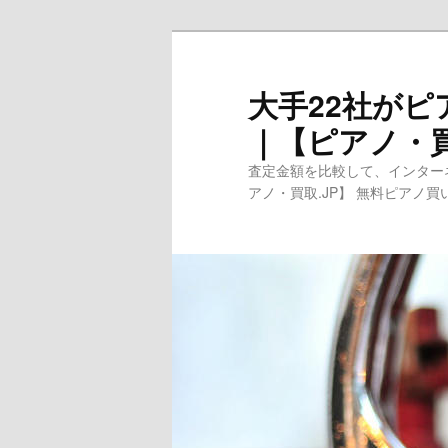
メ
イ
ン
大手22社が
コ
｜【ピアノ・買
ン
テ
査定金額を比較して、インターネ
ン
アノ・買取.JP】 無料ピアノ
ツ
へ
移
動