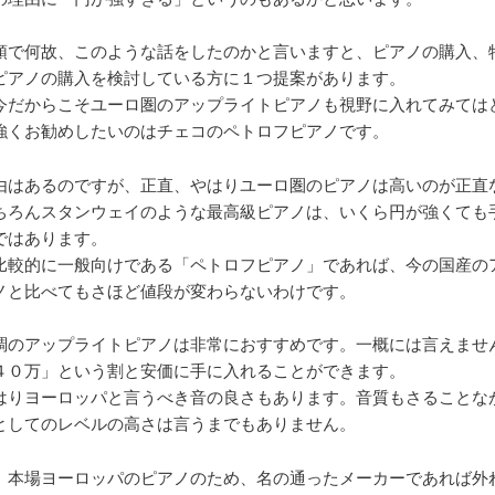
頭で何故、このような話をしたのかと言いますと、ピアノの購入、
ピアノの購入を検討している方に１つ提案があります。
今だからこそユーロ圏のアップライトピアノも視野に入れてみては
強くお勧めしたいのはチェコのペトロフピアノです。
由はあるのですが、正直、やはりユーロ圏のピアノは高いのが正直
ちろんスタンウェイのような最高級ピアノは、いくら円が強くても
ではあります。
比較的に一般向けである「ペトロフピアノ」であれば、今の国産の
ノと比べてもさほど値段が変わらないわけです。
調のアップライトピアノは非常におすすめです。一概には言えませ
４０万」という割と安価に手に入れることができます。
はりヨーロッパと言うべき音の良さもあります。音質もさることな
としてのレベルの高さは言うまでもありません。
、本場ヨーロッパのピアノのため、名の通ったメーカーであれば外