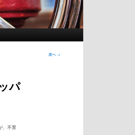
次へ
→
ッパ
が、不景