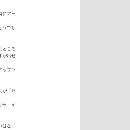
特にアッ
どうでし
なところ
手が出せ
アップラ
んが「９
がら、イ
れはない