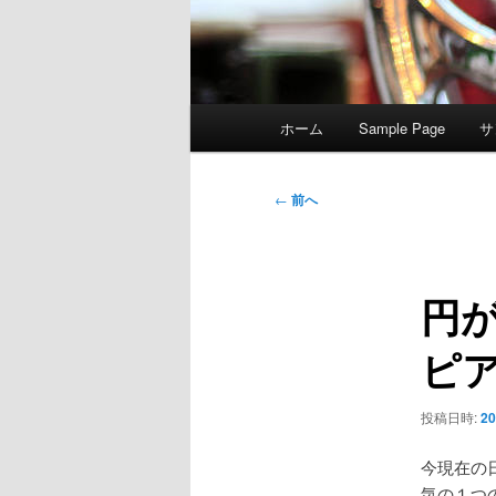
メ
ホーム
Sample Page
サ
イ
ン
メ
投
←
前へ
ニ
稿
ュ
ナ
ー
ビ
円
ゲ
ー
ピ
シ
ョ
ン
投稿日時:
2
今現在の
気の１つ