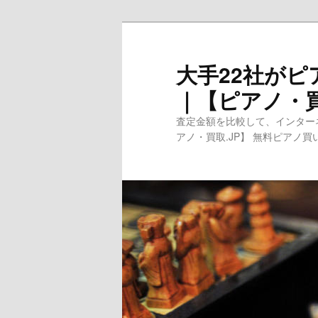
メ
イ
ン
大手22社が
コ
｜【ピアノ・買
ン
テ
査定金額を比較して、インターネ
ン
アノ・買取.JP】 無料ピアノ
ツ
へ
移
動