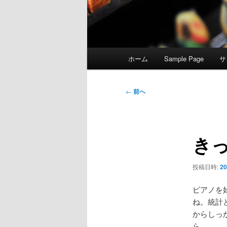
メ
ホーム
Sample Page
サ
イ
ン
メ
投
←
前へ
ニ
稿
ュ
ナ
ー
ビ
き
ゲ
ー
シ
投稿日時:
2
ョ
ン
ピアノを
ね。統計
からしっ
ら。