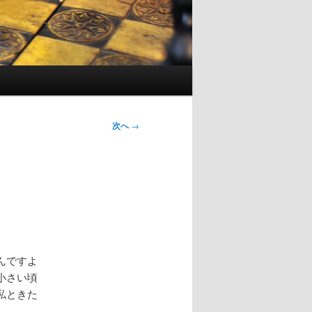
次へ
→
んですよ
小さい頃
私ときた