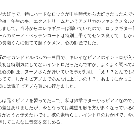
が大好きで、特にハードなロックが中学時代から大好きだったんで
学校一年生の冬、エクストリームというアメリカのファンクメタル
しまして。当時からエレキギターは弾いていたので、ロックギター
ームのヌーノ・ベッテンコートは特別上手くてセンス良くて、しか
の長瀬くんに似てて超イケメン。心の師匠でした。
匠のセカンドアルバムの一曲目で、キレイなピアノのイントロが入
最初は特別気にしてないイントロだったんですが、よくよく調べて
は心の師匠、ヌーノさんが弾いている事が判明。「え！？とんでも
ってて、しかもピアノまであんなに上手いの！？」あまりにかっこ
日には電子ピアノを買いに行きました。
んは元々ピアノを習ってた口で、私は独学ギターからピアノなので
の差はありましたが、今となっては鍵盤を触る方が多くなっている
りがとうと伝えたいです。彼の素晴らしいイントロのおかげで、今
年してこんなに音楽を楽しめる。