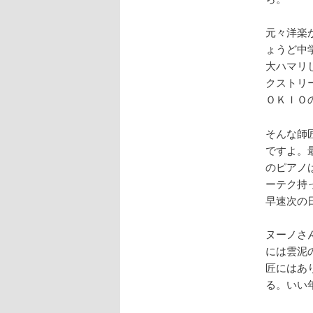
元々洋楽
ょうど中
大ハマリ
クストリ
ＯＫＩＯ
そんな師
ですよ。
のピアノ
ーテク持
早速次の
ヌーノさ
には雲泥
匠にはあ
る。いい