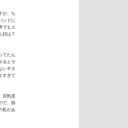
すが、ち
バンドに
界でもエ
も顔はＴ
ってたん
みるとそ
ないギタ
よすぎて
、習熟度
ので、師
の私があ