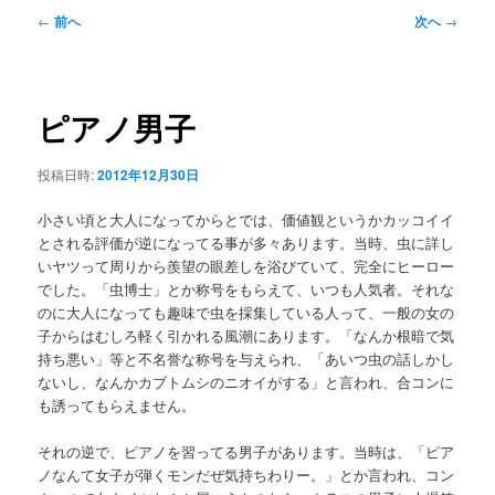
メ
投
←
前へ
次へ
→
ニ
稿
ュ
ナ
ー
ビ
ゲ
ピアノ男子
ー
シ
投稿日時:
2012年12月30日
ョ
ン
小さい頃と大人になってからとでは、価値観というかカッコイイ
とされる評価が逆になってる事が多々あります。当時、虫に詳し
いヤツって周りから羨望の眼差しを浴びていて、完全にヒーロー
でした。「虫博士」とか称号をもらえて、いつも人気者。それな
のに大人になっても趣味で虫を採集している人って、一般の女の
子からはむしろ軽く引かれる風潮にあります。「なんか根暗で気
持ち悪い」等と不名誉な称号を与えられ、「あいつ虫の話しかし
ないし、なんかカブトムシのニオイがする」と言われ、合コンに
も誘ってもらえません。
それの逆で、ピアノを習ってる男子があります。当時は、「ピア
ノなんて女子が弾くモンだぜ気持ちわりー。」とか言われ、コン