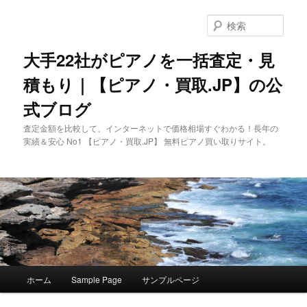
メ
イ
検
ン
索
コ
大手22社がピアノを一括査定・見
ン
積もり｜【ピアノ・買取.JP】の公
テ
ン
式ブログ
ツ
へ
査定金額を比較して、インターネットで価格相場すぐわかる！長年の
移
実績＆安心 No1 【ピアノ・買取.JP】 無料ピアノ買い取りサイト。
動
メ
ホーム
Sample Page
サンプルページ
イ
ン