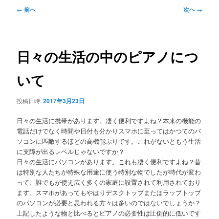
メ
投
←
前へ
次へ
→
ニ
稿
ュ
ナ
ー
ビ
ゲ
日々の生活の中のピアノにつ
ー
シ
いて
ョ
ン
投稿日時:
2017年3月23日
日々の生活に携帯があります。凄く便利ですよね？本来の機能の
電話だけでなく時間や日付も分かりスマホに至ってはかつてのパ
ソコンに匹敵するほどの高機能ぶりです。これがないともう生活
に支障が出るレベルじゃないですか？
日々の生活にパソコンがあります。これも凄く便利ですよね？昔
は特別な人たちが特殊な用途に使う特別な物でしたが時代が変わ
って、誰でもが使え広く多くの家庭に設置されて利用されており
ます。スマホがあってもやはりデスクトップまたはラップトップ
のパソコンが必要と思われる方々は多いのではないでしょうか？
上記したような物と比べるとピアノの必要性は圧倒的に低いです