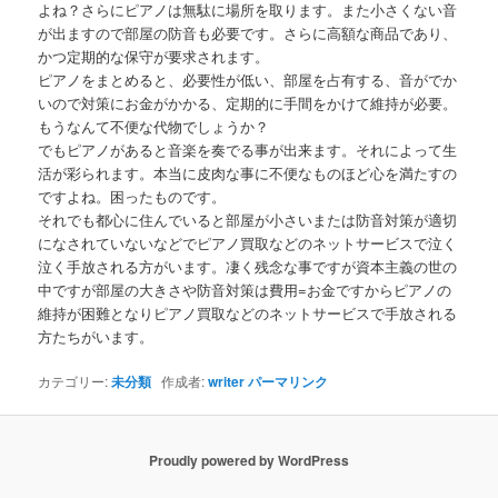
よね？さらにピアノは無駄に場所を取ります。また小さくない音
が出ますので部屋の防音も必要です。さらに高額な商品であり、
かつ定期的な保守が要求されます。
ピアノをまとめると、必要性が低い、部屋を占有する、音がでか
いので対策にお金がかかる、定期的に手間をかけて維持が必要。
もうなんて不便な代物でしょうか？
でもピアノがあると音楽を奏でる事が出来ます。それによって生
活が彩られます。本当に皮肉な事に不便なものほど心を満たすの
ですよね。困ったものです。
それでも都心に住んでいると部屋が小さいまたは防音対策が適切
になされていないなどでピアノ買取などのネットサービスで泣く
泣く手放される方がいます。凄く残念な事ですが資本主義の世の
中ですが部屋の大きさや防音対策は費用=お金ですからピアノの
維持が困難となりピアノ買取などのネットサービスで手放される
方たちがいます。
カテゴリー:
未分類
作成者:
writer
パーマリンク
Proudly powered by WordPress