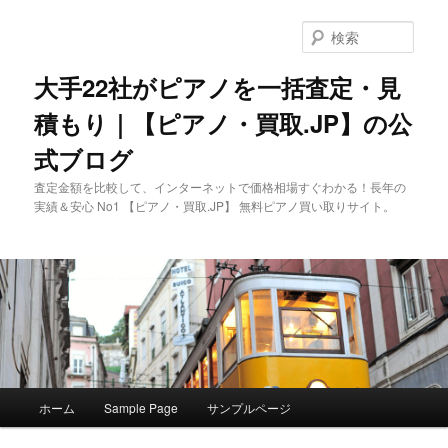
メ
イ
検
ン
索
コ
大手22社がピアノを一括査定・見
ン
積もり｜【ピアノ・買取.JP】の公
テ
ン
式ブログ
ツ
へ
査定金額を比較して、インターネットで価格相場すぐわかる！長年の
移
実績＆安心 No1 【ピアノ・買取.JP】 無料ピアノ買い取りサイト。
動
メ
ホーム
Sample Page
サンプルページ
イ
ン