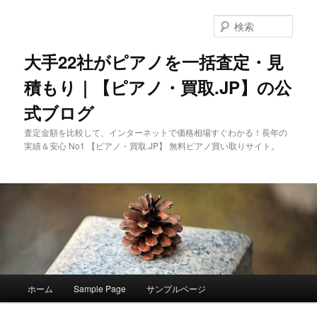
メ
イ
検
ン
索
コ
大手22社がピアノを一括査定・見
ン
積もり｜【ピアノ・買取.JP】の公
テ
ン
式ブログ
ツ
へ
査定金額を比較して、インターネットで価格相場すぐわかる！長年の
移
実績＆安心 No1 【ピアノ・買取.JP】 無料ピアノ買い取りサイト。
動
メ
ホーム
Sample Page
サンプルページ
イ
ン