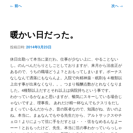
メ
投
←
前へ
次へ
→
ニ
稿
ュ
ナ
ー
ビ
ゲ
暖かい日だった。
ー
シ
投稿日時:
2014年3月23日
ョ
ン
休日出勤って本当に楽だわ。仕事が少ない上に、やることない
し。のんべんだらりとしごとしておりますが、来月から法改正が
あるので、うちの職場どうよ？とおもってしまいます。ボーナス
なしなんて洒落にもならんよ。入院で向精神薬・眠剤を４種類以
上出す事が出来なくなり。。。つまり報酬点数がとれなくなりま
した。4種類以上だすとそれ以上は病院持ちという事です。
わかっているかなぁと思いますが、暢気にスキーしている場合じ
ゃないですよ、理事長。 あれだけ精一杯なんでもクスリをだし
まくっているんだからさ。昔の医者なので、知識がね、古いのよ
ね。本当に。まぁなんでもやる先生だから、アルトサックスやチ
ェロ！よりによって弦に手をだすとは・・・弦をなめるんなよー
ーー！とおもったけど、先生、本当に弦の事わかっていらっしゃ