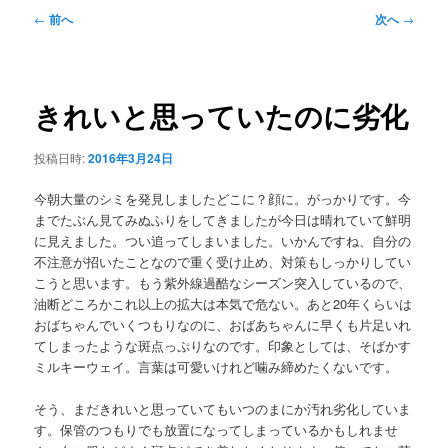
メ
投
←
前へ
次へ
→
ニ
稿
ュ
ナ
ー
ビ
ゲ
きれいと思っていたのに劣化
ー
シ
投稿日時:
2016年3月24日
ョ
ン
今朝大量のシミを発見しましたどこに？顔に。がっかりです。今
までたぶん見てみぬふりをしてきましたが今日は晴れていて鮮明
に見えました。つい追ってしまいました。いかんですね、自分の
不注意が招いたことなので重く受け止め、対策もしっかりしてい
こうと思います。もう紫外線過酷なシーズン突入しているので、
油断どころかこれ以上の拡大は本気で危ない。あと20年くらいは
おばちゃんでいくつもりなのに、おばあちゃんに早くも片足いれ
てしまったような斑点っぷりなのです。印象としては、そばかす
ミルキーウェイ。言葉は可愛いけれど噛み締めたくないです。
そう、まだきれいと思っていてもいつのまにか汚れ劣化していま
す。保管のつもりでも放置になってしまっているかもしれませ