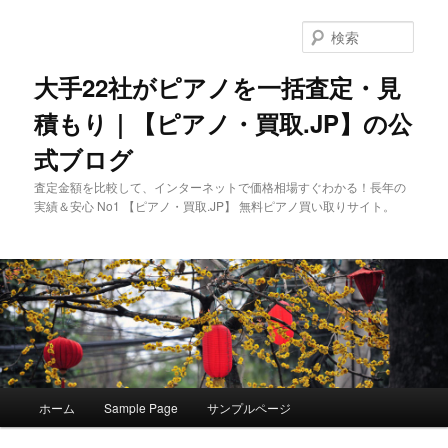
メ
イ
検
ン
索
コ
大手22社がピアノを一括査定・見
ン
積もり｜【ピアノ・買取.JP】の公
テ
ン
式ブログ
ツ
へ
査定金額を比較して、インターネットで価格相場すぐわかる！長年の
移
実績＆安心 No1 【ピアノ・買取.JP】 無料ピアノ買い取りサイト。
動
メ
ホーム
Sample Page
サンプルページ
イ
ン