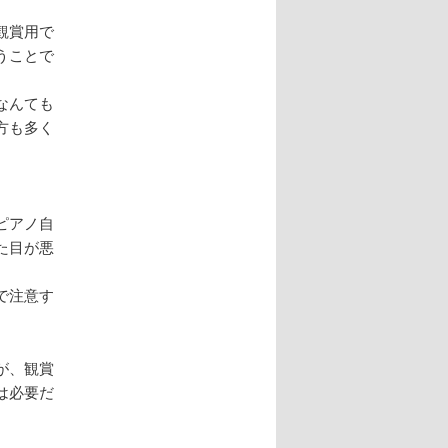
観賞用で
うことで
なんても
方も多く
ピアノ自
た目が悪
で注意す
が、観賞
は必要だ