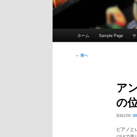
メ
ホーム
Sample Page
サ
イ
ン
メ
投
←
前へ
ニ
稿
ュ
ナ
ー
ビ
ア
ゲ
ー
の
シ
ョ
ン
投稿日時:
2
ピアノと
づけで楽