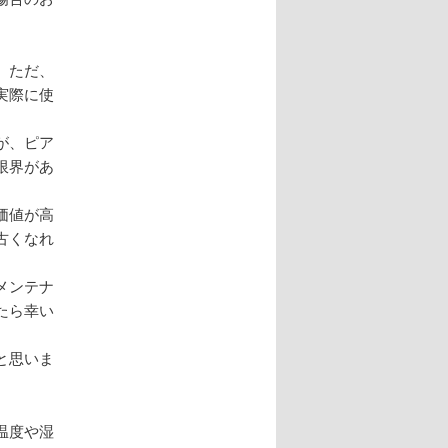
。ただ、
実際に使
が、ピア
限界があ
価値が高
古くなれ
メンテナ
たら幸い
と思いま
温度や湿