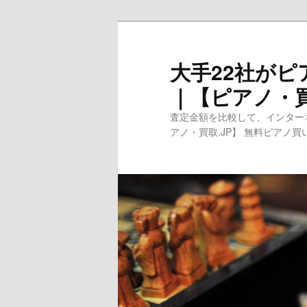
メ
イ
ン
大手22社が
コ
｜【ピアノ・買
ン
テ
査定金額を比較して、インターネ
ン
アノ・買取.JP】 無料ピアノ
ツ
へ
移
動