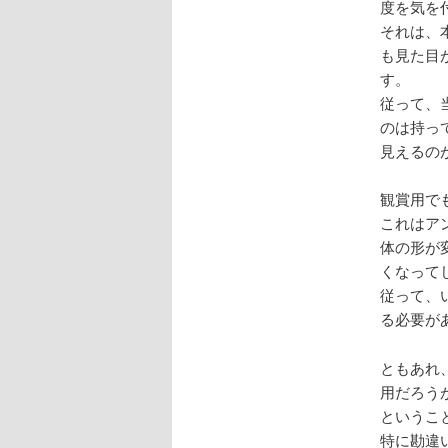
度を気を
それは、
も見た目
す。
従って、
のは持っ
見えるの
観賞用で
これはア
体の形が
くなって
従って、
る必要が
ともあれ
用だろう
というこ
特に勘違