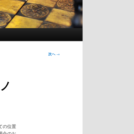
次へ
→
ノ
ての位置
場合のお