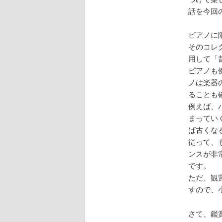
話を今回
ピアノに
そのコレ
用して「
ピアノも
ノは楽器
ることも
例えば、
まってい
ば古くな
従って、
ンスが非
です。
ただ、観
すので、
さて、鑑