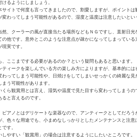
付けるようにしましょう。
本サイトで何度も言ってきましたので、割愛しますが、ポイントは
が変わってしまう可能性があるので、湿度と温度は注意したいとい
当然、クーラーの風が直接当たる場所などもＮＧですし、直射日光
ての他です。意外とこのような注意点が疎かになってしまっている
が現実です。
も、ここまでする必要があるのか？という疑問もあると思います。
ンティークを楽しんでいる方の楽しみ方によりますが、基本的には
変わってしまう可能性や、日焼けをしてしまいせっかくの綺麗な見
しまう可能性があります。
いくら観賞用とは言え、湿気や温度で見た目すら変わってしまうの
あると言えるのです。
、ピアノとはデリケートな楽器なので、アンティークとしてだろう
が、色々な用途でも、小まめなしっかりとしたメンテナンスと注意
とです。
いしやすい「観賞用」の場合は注意するようにしたいところです。