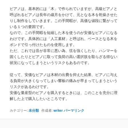
ピアノは、基本的には「木」で作られていますが、高級ピアノと
呼ばれるピアノは長年の歳月をかけて、元となる木を乾燥させた
りし制作をしていきます。この手間暇が、高価な値段に繋がって
いる１つの要因です。
なので、この手間暇を短縮した木を使うのが安価なピアノになる
わけです。具体的には「人工素材」と呼ばれ、ベースとなる木を
ボンドで引っ付けたものを使用します。
ただ、これでは音が非常に悪い為、弦を強くしたり、ハンマーを
固くしたりとピアノに取って負荷の高い選択肢を取らざる得ない
状況になってしまうというリスクもあるのです。
従って、安価なピアノは木材の出費を抑えた結果、ピアノに与え
る負荷が大きくなってしまい響板の痛みが早まってしまうという
リスクがあるわけです。
安価な量産型のピアノを購入するときには、このことを充分に理
解した上で購入したいところです。
カテゴリー:
未分類
作成者:
writer
パーマリンク