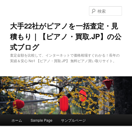
メ
イ
検
ン
索
コ
大手22社がピアノを一括査定・見
ン
積もり｜【ピアノ・買取.JP】の公
テ
ン
式ブログ
ツ
へ
査定金額を比較して、インターネットで価格相場すぐわかる！長年の
移
実績＆安心 No1 【ピアノ・買取.JP】 無料ピアノ買い取りサイト。
動
メ
ホーム
Sample Page
サンプルページ
イ
ン