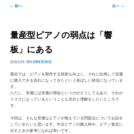
メ
投
←
前へ
次へ
→
ニ
稿
ュ
ナ
ー
ビ
ゲ
量産型ピアノの弱点は「響
ー
シ
板」にある
ョ
ン
投稿日時:
2012年8月30日
最近では、ピアノを製作する技術も向上し、それに比例して安価
に購入できる流れになってきたという喜ばしい状況になっていま
す。
ただし、安価には安価の理由というのがどうしてもあり、それが
リスクになっているということも充分と理解をしたいところで
す。
今回は、そんな安価なピアノが抱えている問題点についてお話を
していきたいと思います。中古ピアノの購入時や、ピアノ査定に
出すときの参考になれば幸いです。