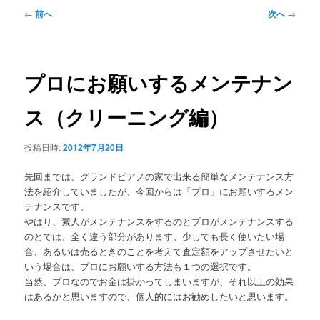
メ
投
←
前へ
次へ
→
ニ
稿
ュ
ナ
ー
ビ
ゲ
プロにお願いするメンテナン
ー
シ
ス（クリーニング編）
ョ
ン
投稿日時:
2012年7月20日
先回までは、グランドピアノの家で出来る簡単なメンテナンス方
法を紹介していましたが、今回からは「プロ」にお願いするメン
テナンスです。
やはり、素人がメンテナンスをするのとプロがメンテナンスする
のとでは、全く違う部分があります。少しでも長く使いたい場
合、あるいは売るときのことを考えて査定額をアップさせたいと
いう場合は、プロにお願いする方法も１つの選択です。
当然、プロなのでお金は掛かってしまいますが、それ以上の効果
はあるかと思いますので、個人的にはお勧めしたいと思います。