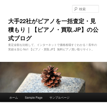
メ
イ
検
ン
索
コ
大手22社がピアノを一括査定・見
ン
積もり｜【ピアノ・買取.JP】の公
テ
ン
式ブログ
ツ
へ
査定金額を比較して、インターネットで価格相場すぐわかる！長年の
移
実績＆安心 No1 【ピアノ・買取.JP】 無料ピアノ買い取りサイト。
動
メ
ホーム
Sample Page
サンプルページ
イ
ン