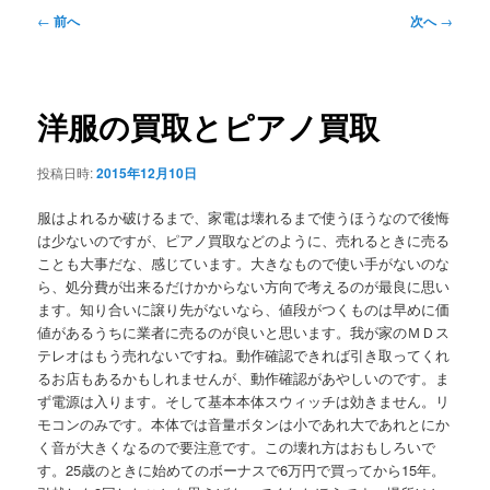
メ
投
←
前へ
次へ
→
ニ
稿
ュ
ナ
ー
ビ
ゲ
洋服の買取とピアノ買取
ー
シ
投稿日時:
2015年12月10日
ョ
ン
服はよれるか破けるまで、家電は壊れるまで使うほうなので後悔
は少ないのですが、ピアノ買取などのように、売れるときに売る
ことも大事だな、感じています。大きなもので使い手がないのな
ら、処分費が出来るだけかからない方向で考えるのが最良に思い
ます。知り合いに譲り先がないなら、値段がつくものは早めに価
値があるうちに業者に売るのが良いと思います。我が家のＭＤス
テレオはもう売れないですね。動作確認できれば引き取ってくれ
るお店もあるかもしれませんが、動作確認があやしいのです。ま
ず電源は入ります。そして基本本体スウィッチは効きません。リ
モコンのみです。本体では音量ボタンは小であれ大であれとにか
く音が大きくなるので要注意です。この壊れ方はおもしろいで
す。25歳のときに始めてのボーナスで6万円で買ってから15年。