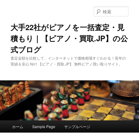
メ
イ
検
ン
索
コ
大手22社がピアノを一括査定・見
ン
積もり｜【ピアノ・買取.JP】の公
テ
ン
式ブログ
ツ
へ
査定金額を比較して、インターネットで価格相場すぐわかる！長年の
移
実績＆安心 No1 【ピアノ・買取.JP】 無料ピアノ買い取りサイト。
動
メ
ホーム
Sample Page
サンプルページ
イ
ン