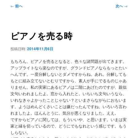
メ
投
←
前へ
次へ
→
ニ
稿
ュ
ナ
ー
ビ
ゲ
ピアノを売る時
ー
シ
投稿日時:
2014年11月6日
ョ
ン
もちろん、ピアノを売るとなると、色々な諸問題が出てきます。
アップライトなら楽なのですが、グランドピアノならもっとたい
へんです。一度分解しないとダメですからね。あれ。分解しても
もとに組み立てないとむりですから、素人が手にでるものじゃあ
りません。私の実家にあるピアノは二階にあげたのですが、親似
文句いわれましたよ。窓から入れたと。いちいち文句いうなら、
いれなきゃよかったことじゃない？といまさらながらにおもいま
す。ようはめんどくさいことは嫌だったんですね。いろいろ言わ
れましたよ。ほんんとうに。気分が悪くなりました。ええ。
ですからピアノに関しては、もういいや、と思います。いまは実
家と縁を切っているので、どうにでもなれという感じです。もう
しらない。