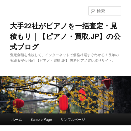
メ
イ
検
ン
索
コ
大手22社がピアノを一括査定・見
ン
積もり｜【ピアノ・買取.JP】の公
テ
ン
式ブログ
ツ
へ
査定金額を比較して、インターネットで価格相場すぐわかる！長年の
移
実績＆安心 No1 【ピアノ・買取.JP】 無料ピアノ買い取りサイト。
動
メ
ホーム
Sample Page
サンプルページ
イ
ン