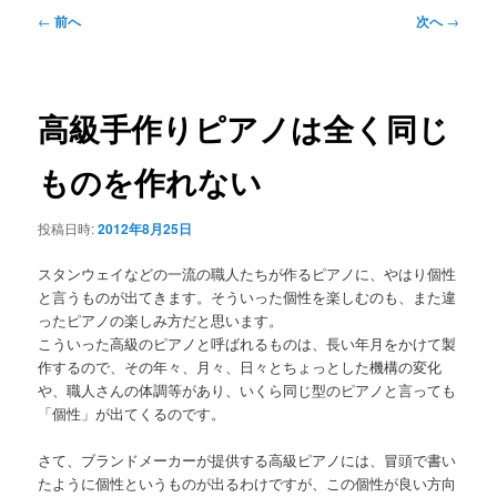
メ
投
←
前へ
次へ
→
ニ
稿
ュ
ナ
ー
ビ
ゲ
高級手作りピアノは全く同じ
ー
シ
ものを作れない
ョ
ン
投稿日時:
2012年8月25日
スタンウェイなどの一流の職人たちが作るピアノに、やはり個性
と言うものが出てきます。そういった個性を楽しむのも、また違
ったピアノの楽しみ方だと思います。
こういった高級のピアノと呼ばれるものは、長い年月をかけて製
作するので、その年々、月々、日々とちょっとした機構の変化
や、職人さんの体調等があり、いくら同じ型のピアノと言っても
「個性」が出てくるのです。
さて、ブランドメーカーが提供する高級ピアノには、冒頭で書い
たように個性というものが出るわけですが、この個性が良い方向