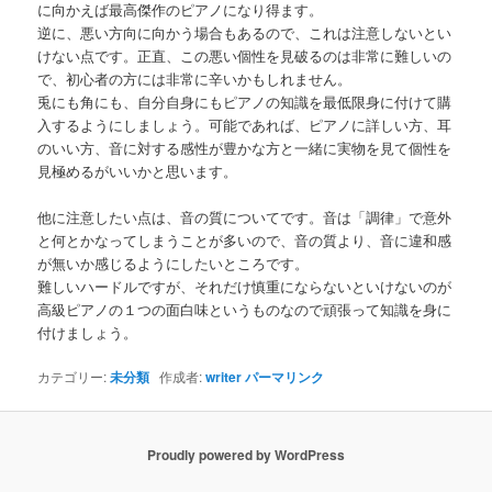
に向かえば最高傑作のピアノになり得ます。
逆に、悪い方向に向かう場合もあるので、これは注意しないとい
けない点です。正直、この悪い個性を見破るのは非常に難しいの
で、初心者の方には非常に辛いかもしれません。
兎にも角にも、自分自身にもピアノの知識を最低限身に付けて購
入するようにしましょう。可能であれば、ピアノに詳しい方、耳
のいい方、音に対する感性が豊かな方と一緒に実物を見て個性を
見極めるがいいかと思います。
他に注意したい点は、音の質についてです。音は「調律」で意外
と何とかなってしまうことが多いので、音の質より、音に違和感
が無いか感じるようにしたいところです。
難しいハードルですが、それだけ慎重にならないといけないのが
高級ピアノの１つの面白味というものなので頑張って知識を身に
付けましょう。
カテゴリー:
未分類
作成者:
writer
パーマリンク
Proudly powered by WordPress