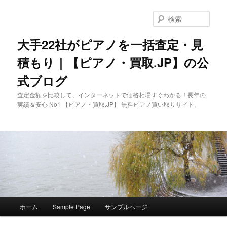
メ
イ
検
ン
索
コ
大手22社がピアノを一括査定・見
ン
積もり｜【ピアノ・買取.JP】の公
テ
ン
式ブログ
ツ
へ
査定金額を比較して、インターネットで価格相場すぐわかる！長年の
移
実績＆安心 No1 【ピアノ・買取.JP】 無料ピアノ買い取りサイト。
動
メ
ホーム
Sample Page
サンプルページ
イ
ン